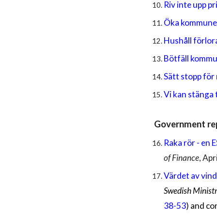
Riv inte upp 
Öka kommuners 
Hushåll förlo
Bötfäll kommu
Sätt stopp för
Vi kan stänga
Government re
Raka rör - en
of Finance
,
Apr
Värdet av vind
Swedish
Minist
38-53
) and co