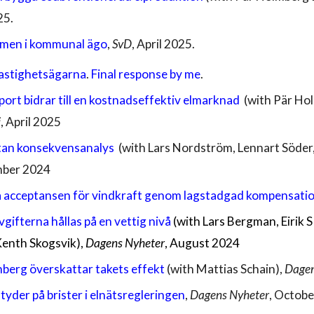
25.
ärmen i kommunal ägo
,
SvD
, April 2025.
astighetsägarna
.
Final response by me
.
pport bidrar till en kostnadseffektiv elmarknad
(with Pär Ho
i
, April 2025
utan konsekvensanalys
(with Lars Nordström, Lennart Söder
mber 2024
a acceptansen för vindkraft genom lagstadgad kompensation
vgifterna hållas på en vettig nivå
(with Lars Bergman, Eirik
Kenth Skogsvik),
Dagens Nyheter
, August 2024
enberg överskattar takets effekt
(with Mattias Schain),
Dagen
tyder på brister i elnätsregleringen
,
Dagens Nyheter
, Octob