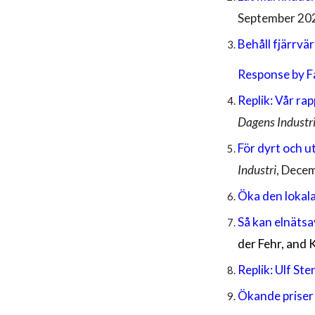
September
20
Behåll fjärrv
Response by F
Replik: Vår ra
Dagens Industr
För dyrt och 
Industri
, Dece
Öka den lokal
Så kan elnätsa
der Fehr, and 
Replik: Ulf St
Ökande priser 