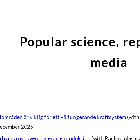
ip to main content
Skip to navigat
Popular science, re
media
elområden är viktig för ett välfungerande kraftsystem
(wit
ecember
2025
n bygga
osubventionerad elproduktion
(with Pär Holmberg 