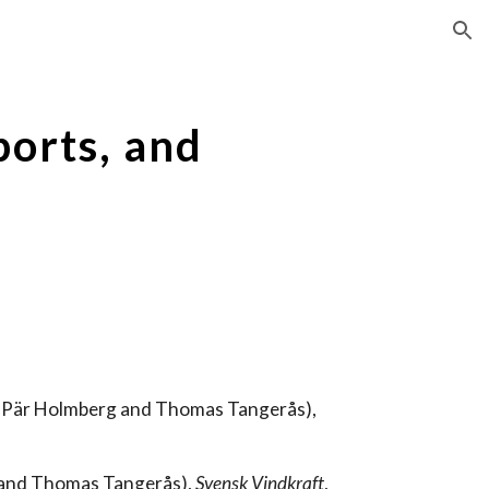
ion
ports, and
h Pär Holmberg and Thomas Tangerås),
and T
h
omas Tangerås),
Svensk Vindkraft
,