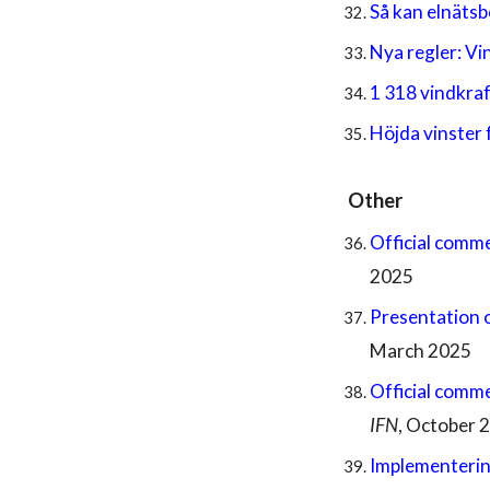
Så kan elnätsbo
Nya regler: V
1 318 vindkraf
Höjda vinster 
Other
O
fficial comm
2025
Presentation o
March 2025
Official comm
IFN
,
October
Implementerin