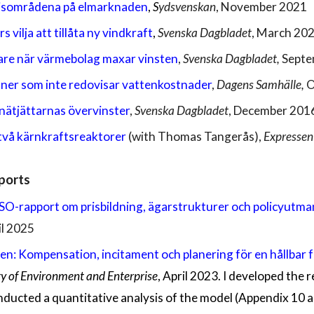
prisområdena på elmarknaden
,
S
ydsvenskan
, November 2021
vilja att tillåta ny vindkraft
,
Svenska Dagbladet
, March 20
rare när värmebolag maxar vinsten
,
Svenska Dagbladet,
Septe
ner som inte redovisar vattenkostnader
,
Dagens Samhälle,
O
 nätjättarnas övervinster
,
Svenska Dagbladet
, December 201
 två kärnkraftsreaktorer
(with Thomas Tangerås)
,
Expressen
ports
 ESO-rapport om prisbildning, ägarstrukturer och policyut
il 2025
en: Kompensation, incitament och planering för en hållbar
ry of Environment and Enterprise
, April 2023. I developed the
nducted a quantitative analysis of the model (Appendix 10 