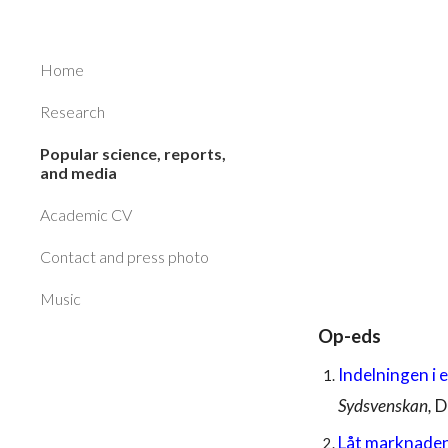
Sk
Home
Research
Popular science, reports,
and media
Academic CV
Contact and press photo
Music
Op-eds
Indelningen i 
S
ydsvenskan,
D
Låt marknade