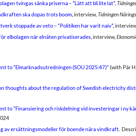
lagen tvingas sänka priserna – ”Lätt att bli lite lat”
,
Tidninge
indkraften ska dopas trots boom
,
interview,
Tidningen Närings
tverk stoppade av veto – ”Politiken har varit naiv”
,
intervie
för elbolagen när elnäten privatiserades
,
interview,
Ekonomi
ent
to
"Elmarknadsutredningen (SOU 2025:47)"
(with Pär 
n thoughts about the regulation of Swedish electricity dis
ent to
"
Finansiering och riskdelning vid investeringar i ny k
202
4
g av ersättningsmodeller för boende nära vindkraft
. Descr