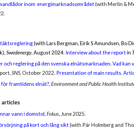
a sandlådor inom energimarknadsområdet
(with Merlin & Me
2.
täktsreglering
(with Lars Bergman, Eirik S Amundsen, Bo Di
k),
Swedenergy
, August 2024.
Interview about the report
in
er och reglering på den svenska elnätsmarknaden. Vad kan v
eport,
SNS
, October 2022.
Presentation of main results
.
Arti
 för framtidens elnät?
,
Environment and Public Health Institut
 articles
nnar vann i domstol
,
Fokus
, June
2025.
örsörjning på kort och lång sikt
(with Pär Holmberg and Th