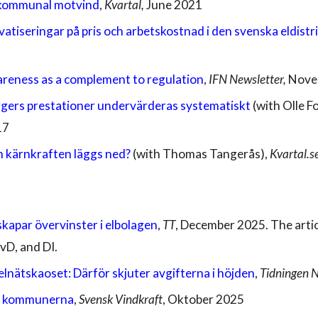
 kommunal motvind
,
Kvartal,
June 2021
ivatiseringar på pris och arbetskostnad i den svenska eldist
eness as a complement to regulation
,
IFN Newsletter,
Nove
urgers prestationer undervärderas systematiskt
(with Olle 
17
 kärnkraften läggs ned?
(with Thomas Tangerås)
,
Kvartal.s
skapar övervinster i elbolagen
,
T
T
, December 2025. The artic
vD, and DI.
elnätskaoset: Därför skjuter
avgifterna i höjden
,
Tidningen N
r i kommunerna
,
Svensk Vindkraft
,
Oktober
202
5