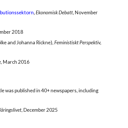
ributionssektorn
,
Ekonomisk Debatt
, November
mber 2018
Folke and Johanna Rickne)
,
Feministiskt Perspektiv,
e,
March 2016
le was publishe
d in 40+ newspapers, including
äringslivet
,
December
2025