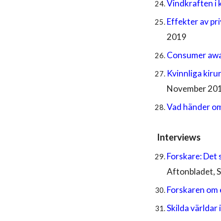
Vindkraften i
Effekter av pr
2019
Consumer awar
Kvinnliga kir
November 20
Vad händer om
Interviews
Forskare: Det 
Aftonbladet, S
Forskaren om 
Skilda världa