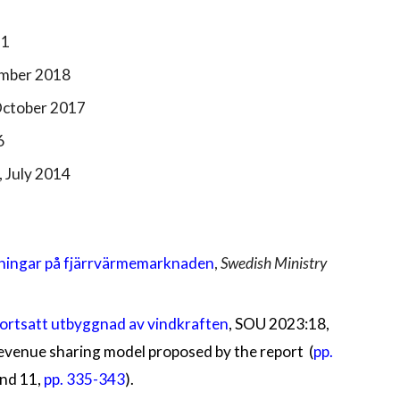
21
mber 2018
ctober 2017
6
, July 2014
maningar på fjärrvärmemarknaden
,
Swedish Ministry
 fortsatt utbyggnad av vindkraften
, SOU 2023:18,
 revenue sharing model proposed by the report (
pp.
and 11,
pp. 335-343
).