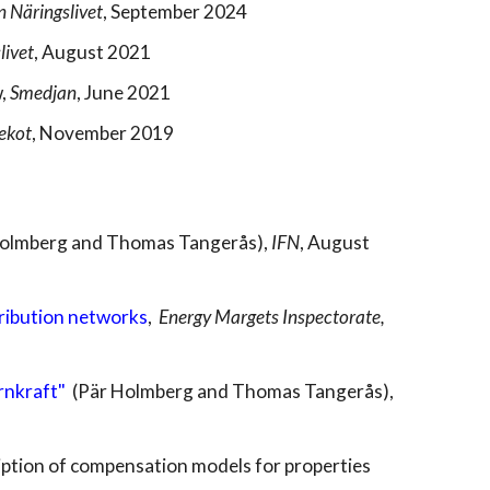
n Näringslivet
, September 2024
livet
, August 2021
w,
Smedjan
, June 2021
ekot
, November 2019
Holmberg and
Thomas Tangerås
)
,
IFN
,
August
tribution networks
,
Energy Margets Inspectorate,
ärnkraft"
(
Pär Holmberg and Thomas Tangerås),
iption of compensation models for properties