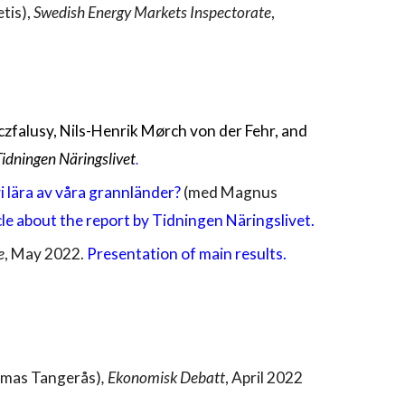
tis)
,
Swedish Energy Markets Inspectorate
,
czfalusy, Nils-Henrik Mørch von der Fehr, and
Tidningen Näringslivet
.
i lära av våra grannländer?
(med Magnus
cle about the report by Tidningen Näringslivet.
e
, May 2022.
Presentation of main results.
omas Tangerås)
, Ekonomisk Debatt
, April 2022